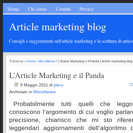
Home
Chi siamo
Contatti
Privacy
Article marketing blog
Consigli e suggerimenti sull'article marketing e la scrittura di artico
Ti trovi su >
Home
/
Miscellanea
/ L'Article Marketing e il Panda | Article marketing blog
L’Article Marketing e il Panda
9 Maggio 2011
di
pieru
Archiviato in
Miscellanea
Probabilmente tutti quelli che leg
conoscono l’argomento di cui voglio parla
precisione, chiarisco che mi sto rife
leggendari aggiornamenti dell’algoritmo